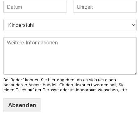
D
s
n
a
o
*
V
N
t
n
o
a
u
e
r
c
m
n
n
h
u
a
a
n
W
m
a
n
n
e
m
e
d
z
e
i
U
a
t
h
h
e
r
l
r
z
*
e
e
Bei Bedarf können Sie hier angeben, ob es sich um einen
I
i
besonderen Anlass handelt für den dekoriert werden soll, Sie
n
einen Tisch auf der Terasse oder im Innenraum wünschen, etc.
t
f
*
o
Absenden
r
m
a
t
i
o